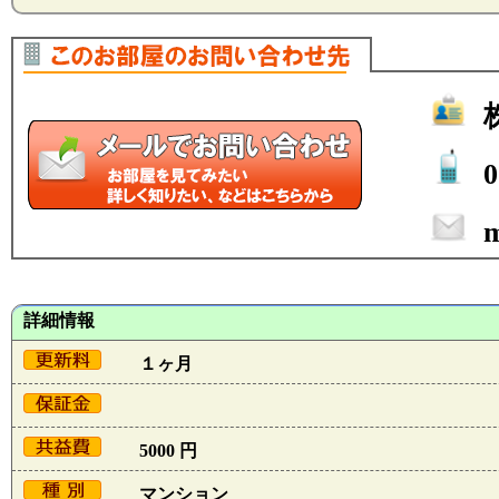
0
m
詳細情報
１ヶ月
5000 円
マンション