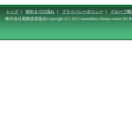
トップ
契約までの流れ
プライバシーポリシー
グループ概
株式会社葛飾賃貸協会Copyright (C) 2012 katsushika chintai center.All Rig