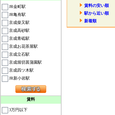
賃料の安い順
JR金町駅
駅から近い順
JR亀有駅
新着順
京成柴又駅
京成高砂駅
京成青砥駅
京成お花茶屋駅
京成立石駅
京成堀切菖蒲園駅
京成四ツ木駅
JR新小岩駅
賃料
3万円以下