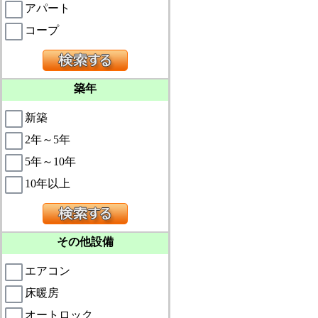
アパート
コープ
築年
新築
2年～5年
5年～10年
10年以上
その他設備
エアコン
床暖房
オートロック