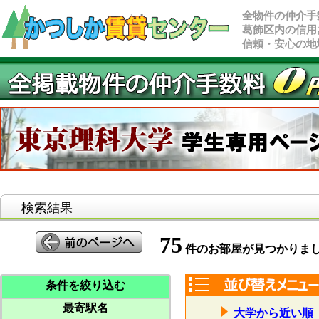
全物件の仲介手
葛飾区内の信用
信頼・安心の地
検索結果
75
件のお部屋が見つかりま
条件を絞り込む
最寄駅名
大学から近い順