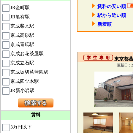
賃料の安い順
JR金町駅
駅から近い順
JR亀有駅
新着順
京成柴又駅
京成高砂駅
京成青砥駅
京成お花茶屋駅
東京都葛
京成立石駅
更新日：20
京成堀切菖蒲園駅
京成四ツ木駅
JR新小岩駅
賃料
3万円以下