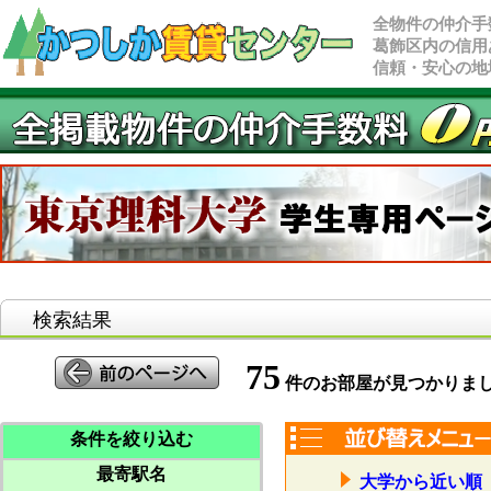
全物件の仲介手
葛飾区内の信用
信頼・安心の地
検索結果
75
件のお部屋が見つかりま
条件を絞り込む
最寄駅名
大学から近い順