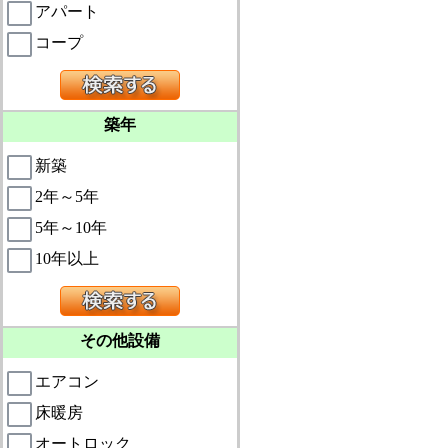
アパート
コープ
築年
新築
2年～5年
5年～10年
10年以上
その他設備
エアコン
床暖房
オートロック