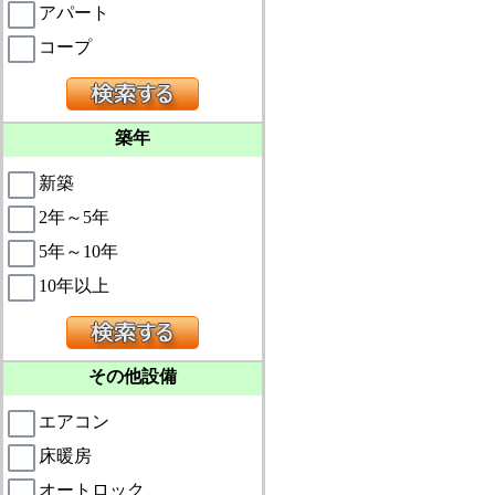
アパート
コープ
築年
新築
2年～5年
5年～10年
10年以上
その他設備
エアコン
床暖房
オートロック