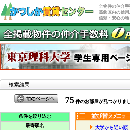
全物件の仲介手
葛飾区内の信用
信頼・安心の地
検索結果
75
件のお部屋が見つかりま
条件を絞り込む
最寄駅名
大学から近い順