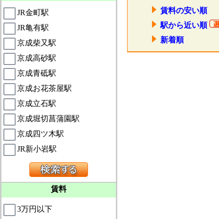
賃料の安い順
JR金町駅
駅から近い順
JR亀有駅
新着順
京成柴又駅
京成高砂駅
京成青砥駅
京成お花茶屋駅
京成立石駅
京成堀切菖蒲園駅
京成四ツ木駅
JR新小岩駅
賃料
3万円以下