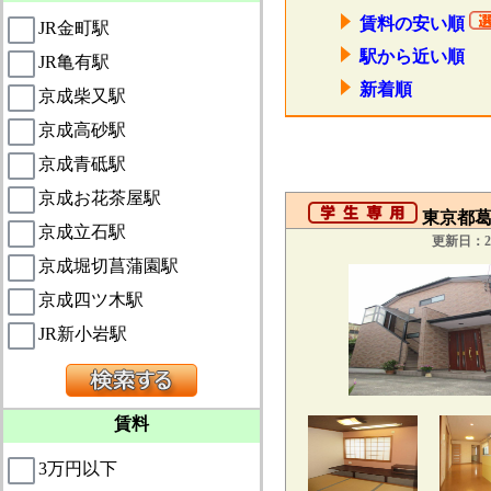
賃料の安い順
JR金町駅
駅から近い順
JR亀有駅
新着順
京成柴又駅
京成高砂駅
京成青砥駅
京成お花茶屋駅
東京都葛
京成立石駅
更新日：20
京成堀切菖蒲園駅
京成四ツ木駅
JR新小岩駅
賃料
3万円以下