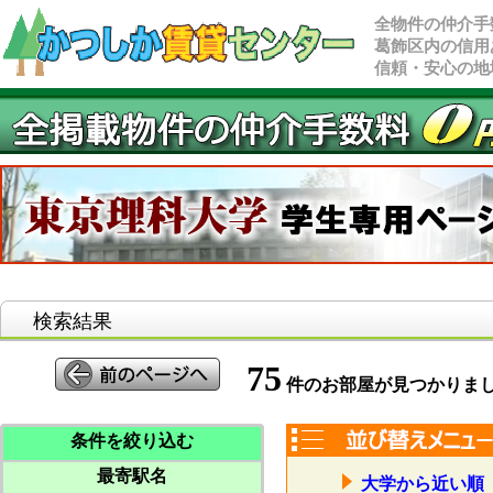
全物件の仲介手
葛飾区内の信用
信頼・安心の地
検索結果
75
件のお部屋が見つかりま
条件を絞り込む
最寄駅名
大学から近い順