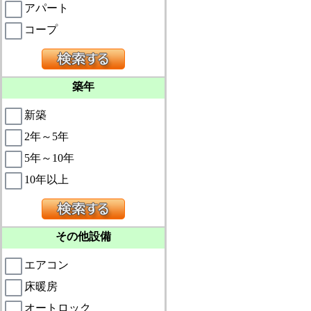
アパート
コープ
築年
新築
2年～5年
5年～10年
10年以上
その他設備
エアコン
床暖房
オートロック