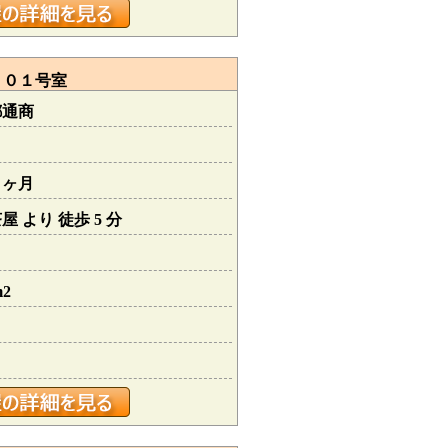
１０１号室
都通商
１ヶ月
 より 徒歩 5 分
m2