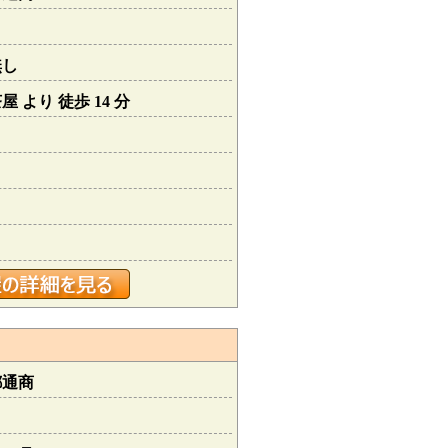
無し
 より 徒歩 14 分
都通商