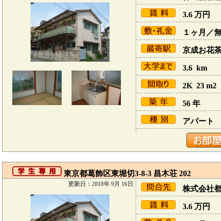
3.6
万円
１ヶ月／
京成お花茶屋
3.6 km
2K 23 m2
56 年
アパート
東京都葛飾区東堀切3-8-3 昌木荘 202
更新日：2018年 9月 16日
株式会社
3.6
万円