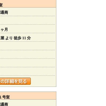
室
都通商
１ヶ月
 より 徒歩 11 分
１号室
都通商