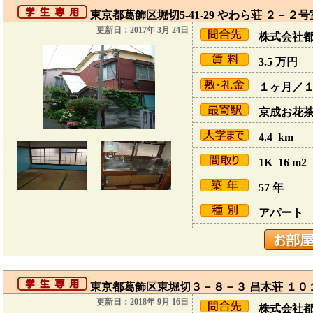
東京都葛飾区堀切5-41-29 やわら荘 ２－２号
更新日：2017年 3月 24日
株式会社
3.5
万円
１ヶ月／
京成お花茶屋
4.4 km
1K 16 m2
57 年
アパート
東京都葛飾区東堀切３－８－３ 昌木荘 １０
更新日：2018年 9月 16日
株式会社