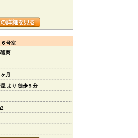
０６号室
都通商
１ヶ月
 より 徒歩 5 分
m2