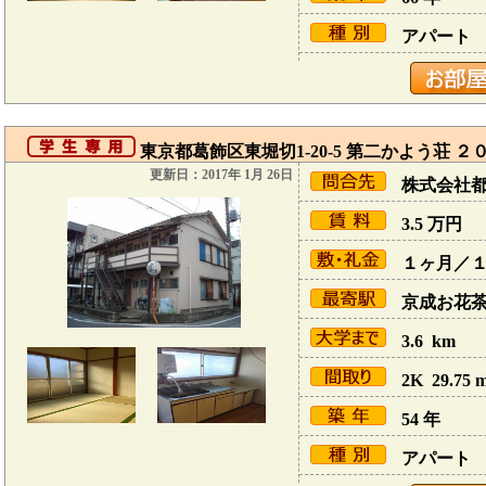
アパート
東京都葛飾区東堀切1-20-5 第二かよう荘 ２
更新日：2017年 1月 26日
株式会社
3.5
万円
１ヶ月／
京成お花茶屋
3.6 km
2K 29.75 
54 年
アパート