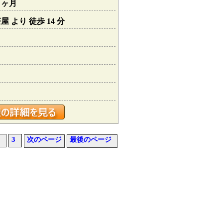
０ヶ月
 より 徒歩 14 分
3
次のページ
最後のページ