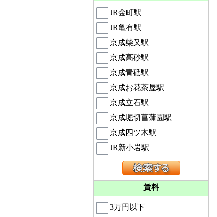
JR金町駅
JR亀有駅
京成柴又駅
京成高砂駅
京成青砥駅
京成お花茶屋駅
京成立石駅
京成堀切菖蒲園駅
京成四ツ木駅
JR新小岩駅
賃料
3万円以下