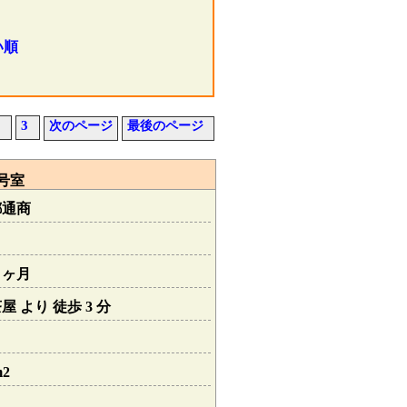
い順
3
次のページ
最後のページ
２号室
都通商
０ヶ月
 より 徒歩 3 分
m2