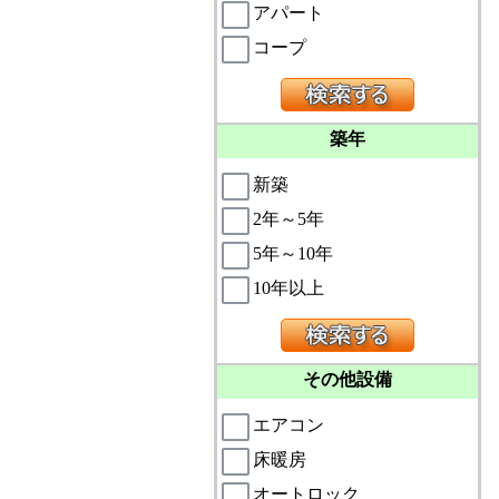
アパート
コープ
築年
新築
2年～5年
5年～10年
10年以上
その他設備
エアコン
床暖房
オートロック