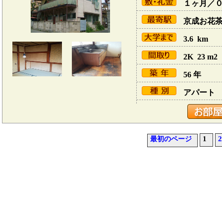
１ヶ月／
京成お花茶屋
3.6 km
2K 23 m2
56 年
アパート
1
2
最初のページ