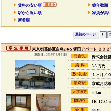
賃料の安い順
築年数順
駅から近い順
家賃が高
新着順
1
2
最初のページ
東京都葛飾区白鳥2-6-5 塚田アパート ２０
更新日：2019年 3月 11日
株式会社
3.3
万円
１ヶ月／
京成お花茶屋
4 km
1K 17.35 
66 年