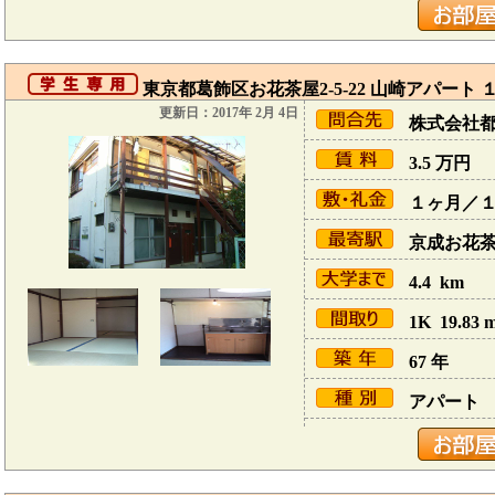
東京都葛飾区お花茶屋2-5-22 山崎アパート 
更新日：2017年 2月 4日
株式会社
3.5
万円
１ヶ月／
京成お花茶屋
4.4 km
1K 19.83 
67 年
アパート