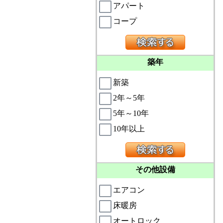
アパート
コープ
築年
新築
2年～5年
5年～10年
10年以上
その他設備
エアコン
床暖房
オートロック