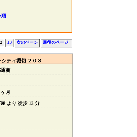
い順
2
13
次のページ
最後のページ
シティ堀切 ２０３
都通商
１ヶ月
 より 徒歩 13 分