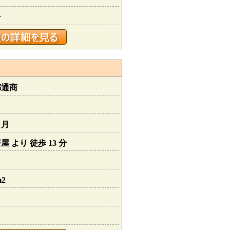
ン
都通商
ヶ月
 より 徒歩 13 分
m2