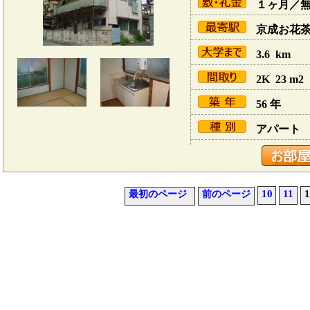
１ヶ月／
京成お花茶屋
3.6 km
2K 23 m2
56 年
アパート
10
11
1
最初のページ
前のページ