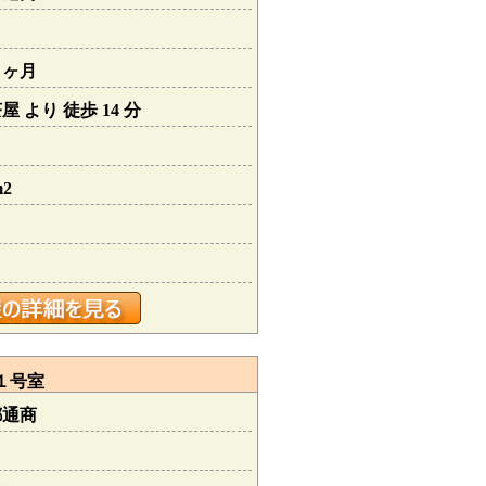
１ヶ月
 より 徒歩 14 分
m2
１号室
都通商