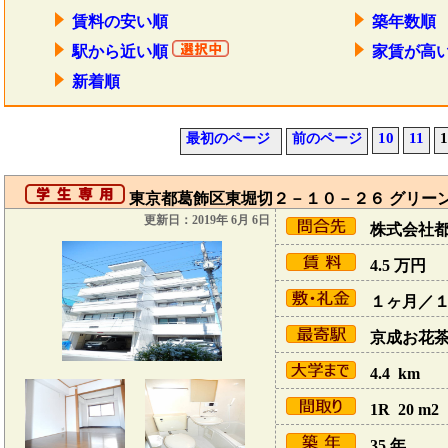
賃料の安い順
築年数順
駅から近い順
家賃が高
新着順
10
11
1
最初のページ
前のページ
東京都葛飾区東堀切２－１０－２６ グリーン
更新日：2019年 6月 6日
株式会社
4.5
万円
１ヶ月／
京成お花茶屋
4.4 km
1R 20 m2
35 年