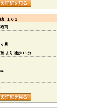
堀切 １０１
都通商
０ヶ月
 より 徒歩 13 分
m2
ン