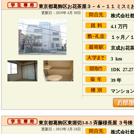
東京都葛飾区お花茶屋３－４－１１ ミスミお
更新日：2019年 4月 30日
株式会社
4.1
万円
１ヶ月／
京成お花茶屋
3 km
1DK 27.27
39 年
マンショ
東京都葛飾区東堀切3-8-3 斉藤様長屋 ３号棟
更新日：2013年 2月 24日
株式会社