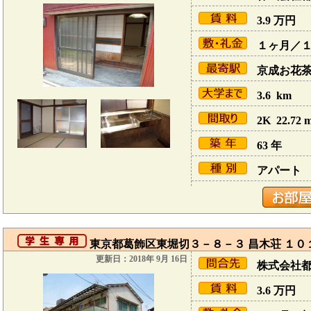
3.9
万円
１ヶ月／
京成お花茶屋
3.6 km
2K 22.72 
63 年
アパート
東京都葛飾区東堀切３－８－３ 昌木荘 １０
更新日：2018年 9月 16日
株式会社
3.6
万円