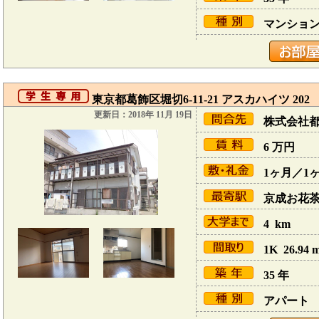
マンショ
東京都葛飾区堀切6-11-21 アスカハイツ 202
更新日：2018年 11月 19日
株式会社
6
万円
1ヶ月／1
京成お花茶屋
4 km
1K 26.94 
35 年
アパート