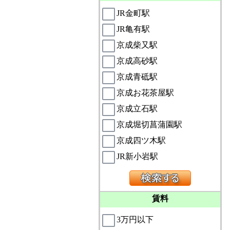
JR金町駅
JR亀有駅
京成柴又駅
京成高砂駅
京成青砥駅
京成お花茶屋駅
京成立石駅
京成堀切菖蒲園駅
京成四ツ木駅
JR新小岩駅
賃料
3万円以下