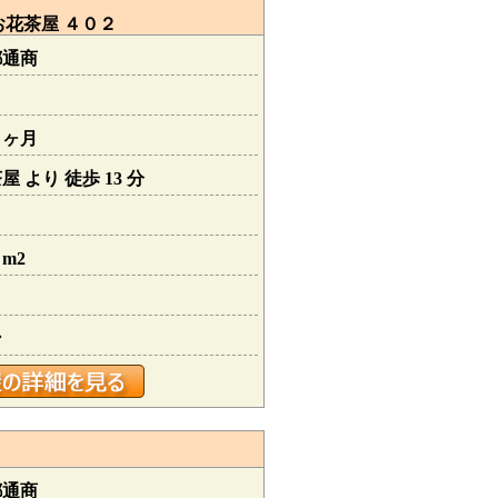
花茶屋 ４０２
都通商
１ヶ月
 より 徒歩 13 分
 m2
ン
都通商