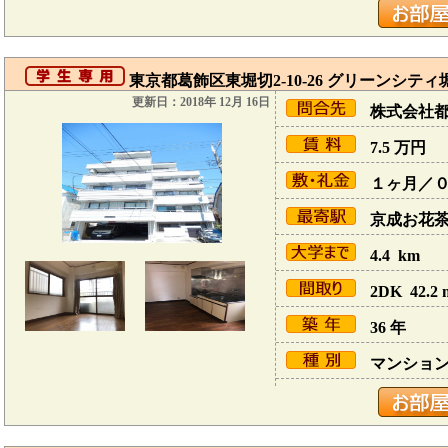
東京都葛飾区東堀切2-10-26 グリーンシティ
更新日：2018年 12月 16日
株式会社
7.5
万円
１ヶ月／
京成お花茶屋
4.4 km
2DK 42.2 
36 年
マンショ