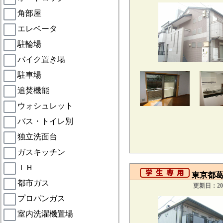
角部屋
エレベータ
駐輪場
バイク置き場
駐車場
追焚機能
ウォシュレット
バス・トイレ別
独立洗面台
ガスキッチン
ＩＨ
東京都葛
都市ガス
更新日：201
プロパンガス
室内洗濯機置場