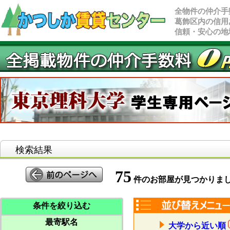
全物件の仲介手
葛飾区内の信用
信頼・安心の地
検索結果
75
件のお部屋が見つかりま
条件を絞り込む
最寄駅名
大学から近い順