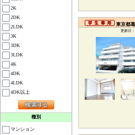
2K
2DK
東京都葛
2LDK
更新日：2
3K
3DK
3LDK
4K
4DK
4LDK
4DK以上
種別
マンション