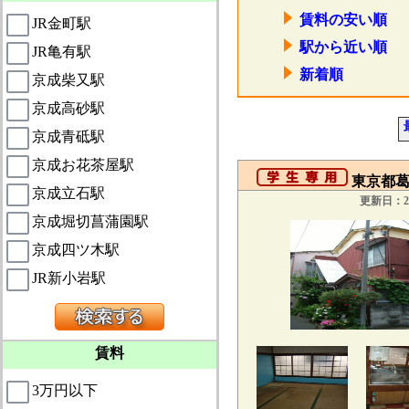
賃料の安い順
JR金町駅
駅から近い順
JR亀有駅
新着順
京成柴又駅
京成高砂駅
京成青砥駅
京成お花茶屋駅
東京都葛飾
京成立石駅
更新日：20
京成堀切菖蒲園駅
京成四ツ木駅
JR新小岩駅
賃料
3万円以下