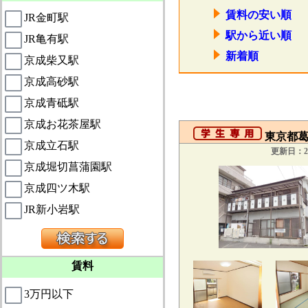
賃料の安い順
JR金町駅
駅から近い順
JR亀有駅
新着順
京成柴又駅
京成高砂駅
京成青砥駅
京成お花茶屋駅
東京都葛飾
京成立石駅
更新日：20
京成堀切菖蒲園駅
京成四ツ木駅
JR新小岩駅
賃料
3万円以下