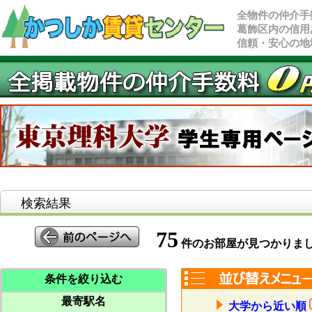
全物件の仲介手
葛飾区内の信用
信頼・安心の地
検索結果
75
件のお部屋が見つかりま
条件を絞り込む
最寄駅名
大学から近い順