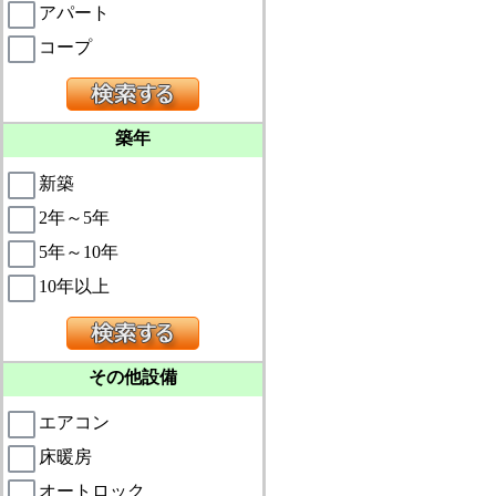
アパート
コープ
築年
新築
2年～5年
5年～10年
10年以上
その他設備
エアコン
床暖房
オートロック