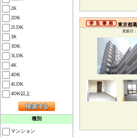
2K
2DK
東京都葛
2LDK
更新日：2
3K
3DK
3LDK
4K
4DK
4LDK
4DK以上
種別
マンション