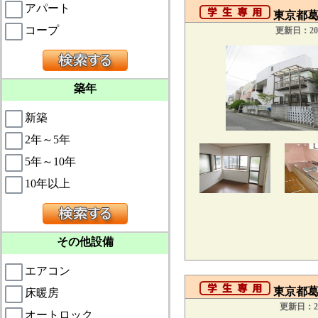
アパート
東京都葛
コープ
更新日：201
築年
新築
2年～5年
5年～10年
10年以上
その他設備
エアコン
東京都葛飾
床暖房
更新日：20
オートロック