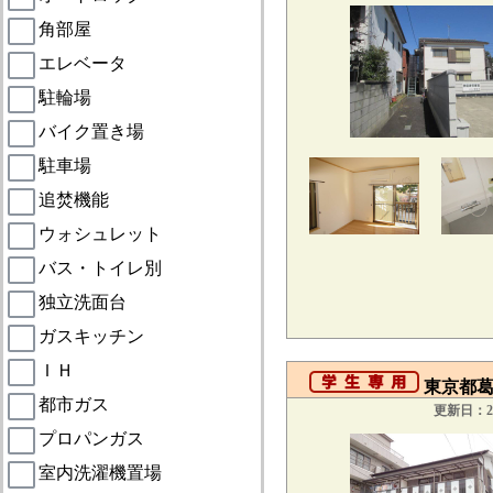
角部屋
エレベータ
駐輪場
バイク置き場
駐車場
追焚機能
ウォシュレット
バス・トイレ別
独立洗面台
ガスキッチン
ＩＨ
東京都葛飾
都市ガス
更新日：20
プロパンガス
室内洗濯機置場