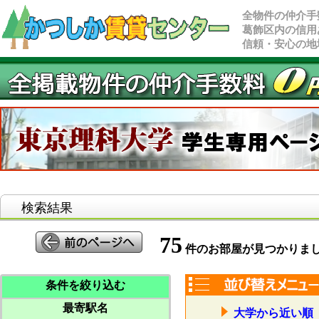
全物件の仲介手
葛飾区内の信用
信頼・安心の地
検索結果
75
件のお部屋が見つかりま
条件を絞り込む
最寄駅名
大学から近い順