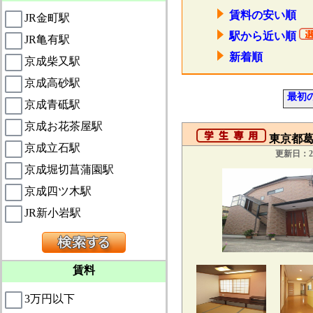
賃料の安い順
JR金町駅
駅から近い順
JR亀有駅
新着順
京成柴又駅
京成高砂駅
最初
京成青砥駅
京成お花茶屋駅
東京都葛
京成立石駅
更新日：20
京成堀切菖蒲園駅
京成四ツ木駅
JR新小岩駅
賃料
3万円以下