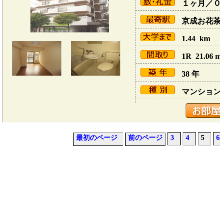
１ヶ月／
京成お花茶屋
1.44 km
1R 21.06 
38 年
マンショ
3
4
5
6
最初のページ
前のページ