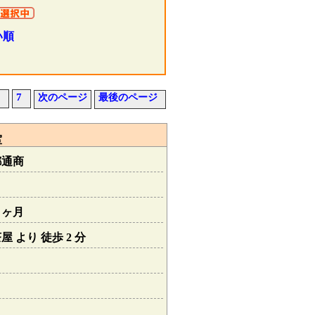
い順
7
次のページ
最後のページ
室
都通商
０ヶ月
 より 徒歩 2 分