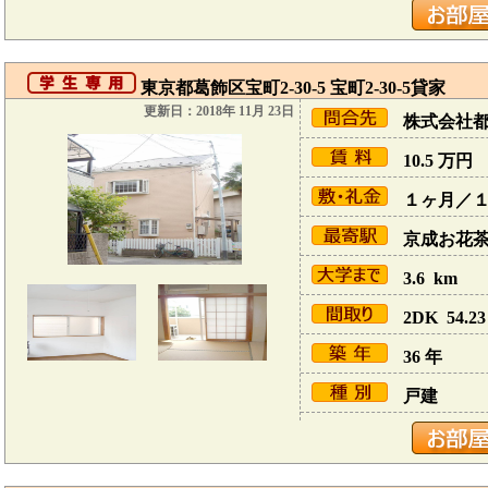
東京都葛飾区宝町2-30-5 宝町2-30-5貸家
更新日：2018年 11月 23日
株式会社
10.5
万円
１ヶ月／
京成お花茶屋
3.6 km
2DK 54.23
36 年
戸建