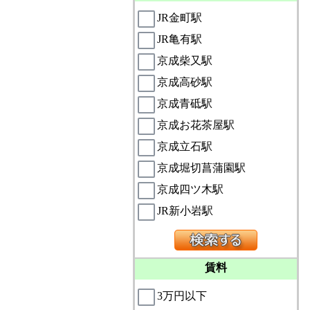
JR金町駅
JR亀有駅
京成柴又駅
京成高砂駅
京成青砥駅
京成お花茶屋駅
京成立石駅
京成堀切菖蒲園駅
京成四ツ木駅
JR新小岩駅
賃料
3万円以下