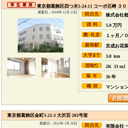
東京都葛飾区四つ木5-24-11 コーポ石﨑 ３０
更新日：2018年 12月 23日
株式会社
5.9
万円
１ヶ月／
京成お花茶屋
3.8 km
2K 33 m2
36 年
マンショ
東京都葛飾区金町3-22-3 大沢荘 203号室
更新日：2021年 3月 26日
有限会社 