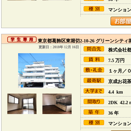
マンショ
東京都葛飾区東堀切2-10-26 グリーンシティ
更新日：2018年 12月 16日
株式会社
7.5
万円
１ヶ月／
京成お花茶屋
4.4 km
2DK 42.2 
36 年
マンショ