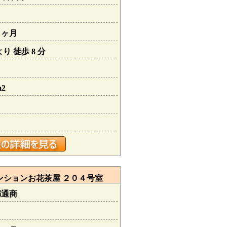
１ヶ月
り 徒歩 8 分
m2
マンションお花茶屋 ２０４号室
都通商