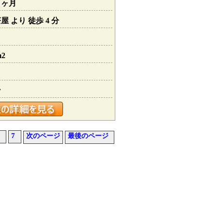
０ヶ月
 より 徒歩 4 分
m2
ン
7
次のページ
最後のページ