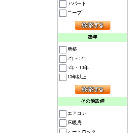
アパート
コープ
築年
新築
2年～5年
5年～10年
10年以上
その他設備
エアコン
床暖房
オートロック