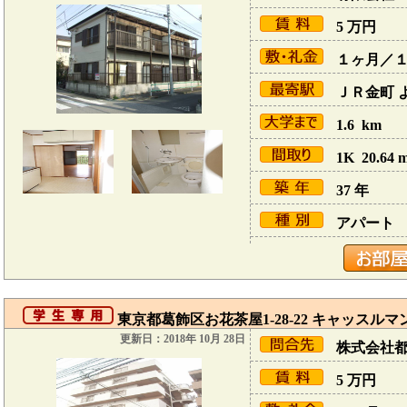
5
万円
１ヶ月／
ＪＲ金町 よ
1.6 km
1K 20.64 
37 年
アパート
東京都葛飾区お花茶屋1-28-22 キャッスル
更新日：2018年 10月 28日
株式会社
5
万円