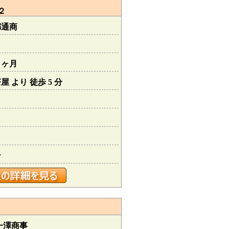
２
都通商
０ヶ月
 より 徒歩 5 分
ン
一澤商事