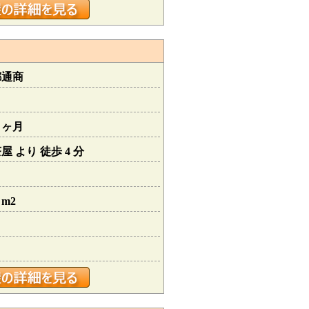
都通商
１ヶ月
 より 徒歩 4 分
 m2