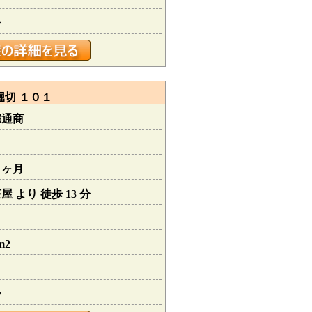
ン
堀切 １０１
都通商
０ヶ月
 より 徒歩 13 分
m2
ン