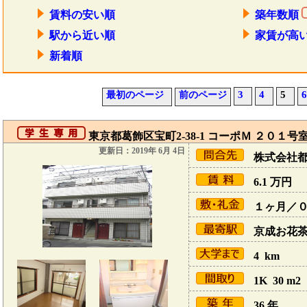
賃料の安い順
築年数順
駅から近い順
家賃が高
新着順
3
4
5
6
最初のページ
前のページ
東京都葛飾区宝町2-38-1 コーポＭ ２０１号
更新日：2019年 6月 4日
株式会社
6.1
万円
１ヶ月／
京成お花茶屋
4 km
1K 30 m2
36 年