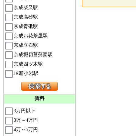
京成柴又駅
京成高砂駅
京成青砥駅
京成お花茶屋駅
京成立石駅
京成堀切菖蒲園駅
京成四ツ木駅
JR新小岩駅
賃料
3万円以下
3万～4万円
4万～5万円