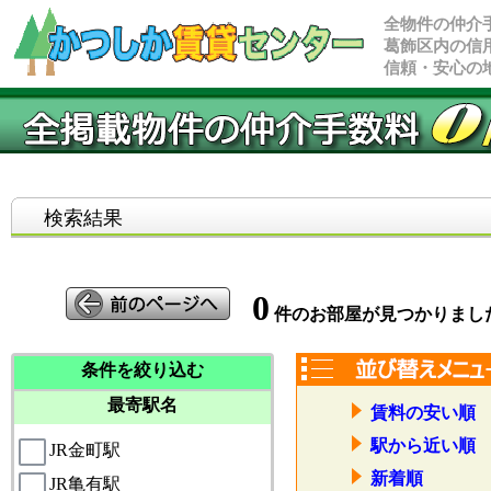
全物件の仲介
葛飾区内の信
信頼・安心の
検索結果
0
件のお部屋が見つかりまし
条件を絞り込む
最寄駅名
賃料の安い順
駅から近い順
JR金町駅
新着順
JR亀有駅