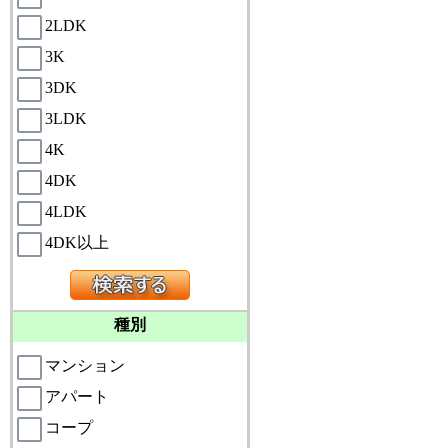
2LDK
3K
3DK
3LDK
4K
4DK
4LDK
4DK以上
種別
マンション
アパート
コープ