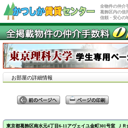
全物件の仲介
葛飾区内の信
信頼・安心の
お部屋の詳細情報
東京都葛飾区南水元4丁目6-11アヴェイユ金町301号室 ＪＲ金