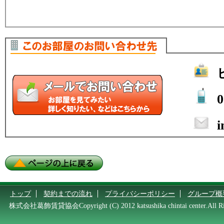
0
i
トップ
契約までの流れ
プライバシーポリシー
グループ概
株式会社葛飾賃貸協会Copyright (C) 2012 katsushika chintai center.All Rig