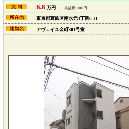
6.6
万円
＋ 共益費 3000 円
東京都葛飾区南水元4丁目6-11
アヴェイユ金町301号室