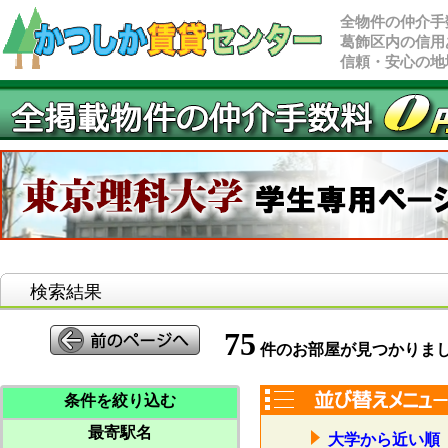
全物件の仲介手
葛飾区内の信用
信頼・安心の地
検索結果
75
件のお部屋が見つかりま
条件を絞り込む
最寄駅名
大学から近い順