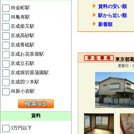
賃料の安い順
JR金町駅
駅から近い順
JR亀有駅
新着順
京成柴又駅
京成高砂駅
京成青砥駅
京成お花茶屋駅
東京都葛
京成立石駅
更新日：20
京成堀切菖蒲園駅
京成四ツ木駅
JR新小岩駅
賃料
3万円以下