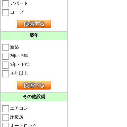
アパート
コープ
築年
新築
2年～5年
5年～10年
10年以上
その他設備
エアコン
床暖房
オートロック