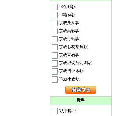
JR金町駅
JR亀有駅
京成柴又駅
京成高砂駅
京成青砥駅
京成お花茶屋駅
京成立石駅
京成堀切菖蒲園駅
京成四ツ木駅
JR新小岩駅
賃料
3万円以下