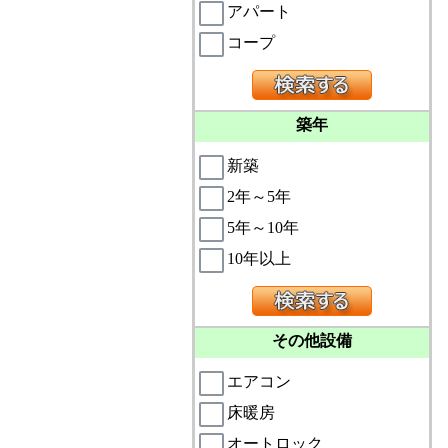
アパート
コープ
築年
新築
2年～5年
5年～10年
10年以上
その他設備
エアコン
床暖房
オートロック