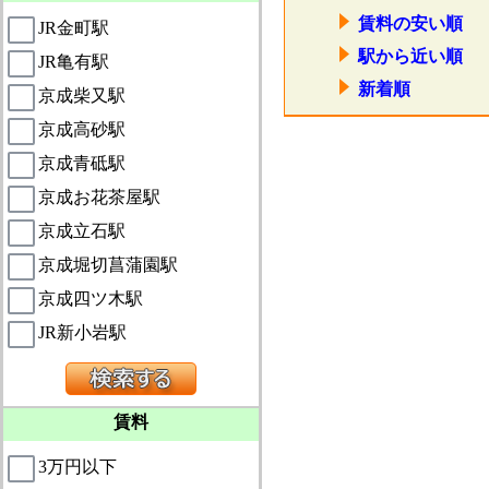
賃料の安い順
JR金町駅
駅から近い順
JR亀有駅
新着順
京成柴又駅
京成高砂駅
京成青砥駅
京成お花茶屋駅
京成立石駅
京成堀切菖蒲園駅
京成四ツ木駅
JR新小岩駅
賃料
3万円以下