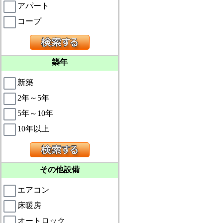
アパート
コープ
築年
新築
2年～5年
5年～10年
10年以上
その他設備
エアコン
床暖房
オートロック