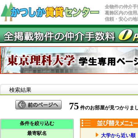
全物件の仲介手
葛飾区内の信用
信頼・安心の地
検索結果
75
件のお部屋が見つかりま
条件を絞り込む
最寄駅名
大学から近い順