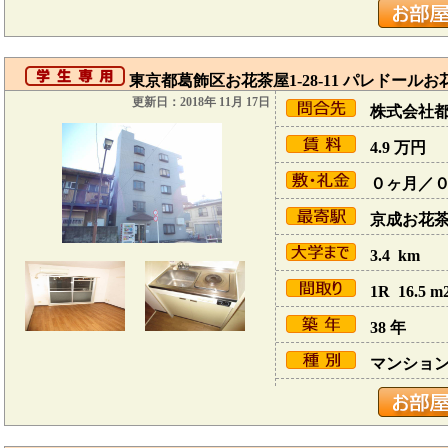
東京都葛飾区お花茶屋1-28-11 パレドール
更新日：2018年 11月 17日
株式会社
4.9
万円
０ヶ月／
京成お花茶屋
3.4 km
1R 16.5 m
38 年
マンショ