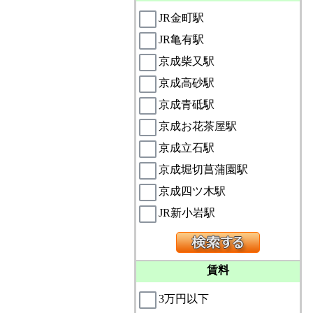
JR金町駅
JR亀有駅
京成柴又駅
京成高砂駅
京成青砥駅
京成お花茶屋駅
京成立石駅
京成堀切菖蒲園駅
京成四ツ木駅
JR新小岩駅
賃料
3万円以下