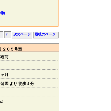
い順
7
次のページ
最後のページ
 ２０５号室
都通商
１ヶ月
園 より 徒歩 4 分
m2