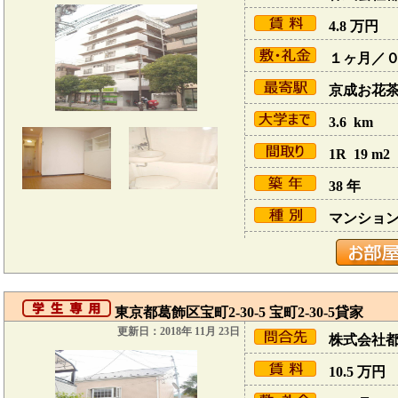
4.8
万円
１ヶ月／
京成お花茶屋
3.6 km
1R 19 m2
38 年
マンショ
東京都葛飾区宝町2-30-5 宝町2-30-5貸家
更新日：2018年 11月 23日
株式会社
10.5
万円