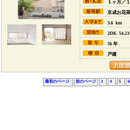
１ヶ月／
京成お花茶屋
3.6 km
2DK 54.23
36 年
戸建
3
4
5
6
最初のページ
前のページ