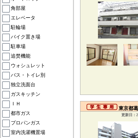
角部屋
エレベータ
駐輪場
バイク置き場
駐車場
追焚機能
ウォシュレット
バス・トイレ別
独立洗面台
ガスキッチン
ＩＨ
東京都葛
都市ガス
更新日：20
プロパンガス
室内洗濯機置場