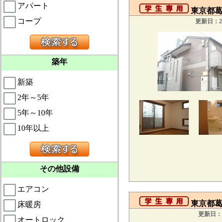
アパート
東京都葛飾
コープ
更新日：20
築年
新築
2年～5年
5年～10年
10年以上
その他設備
エアコン
東京都葛飾
床暖房
更新日：2
オートロック