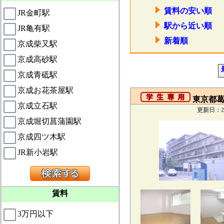
賃料の安い順
JR金町駅
駅から近い順
JR亀有駅
新着順
京成柴又駅
京成高砂駅
京成青砥駅
京成お花茶屋駅
東京都葛
京成立石駅
更新日：20
京成堀切菖蒲園駅
京成四ツ木駅
JR新小岩駅
賃料
3万円以下