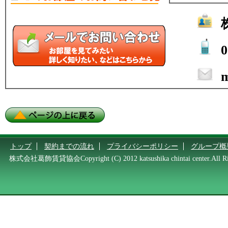
0
m
トップ
契約までの流れ
プライバシーポリシー
グループ概
株式会社葛飾賃貸協会Copyright (C) 2012 katsushika chintai center.All Rig