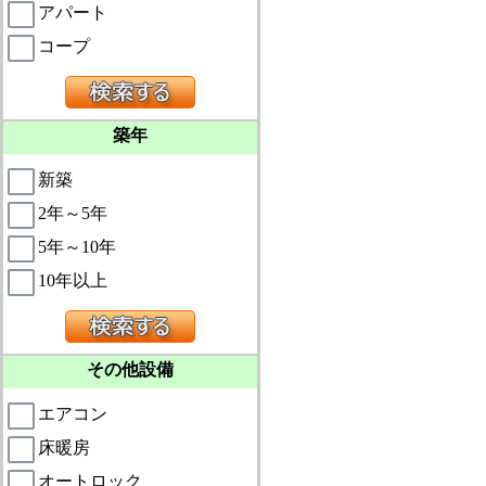
アパート
コープ
築年
新築
2年～5年
5年～10年
10年以上
その他設備
エアコン
床暖房
オートロック