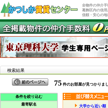
全物件の仲介手
葛飾区内の信用
信頼・安心の地
検索結果
75
件のお部屋が見つかりま
条件を絞り込む
最寄駅名
大学から近い順