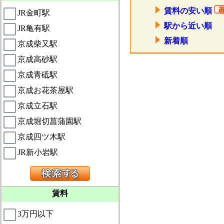
賃料の安い順
JR金町駅
駅から近い順
JR亀有駅
新着順
京成柴又駅
京成高砂駅
京成青砥駅
京成お花茶屋駅
京成立石駅
京成堀切菖蒲園駅
京成四ツ木駅
JR新小岩駅
賃料
3万円以下