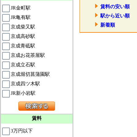
賃料の安い順
JR金町駅
駅から近い順
JR亀有駅
新着順
京成柴又駅
京成高砂駅
京成青砥駅
京成お花茶屋駅
京成立石駅
京成堀切菖蒲園駅
京成四ツ木駅
JR新小岩駅
賃料
3万円以下