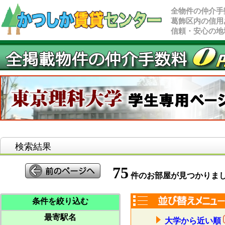
全物件の仲介手
葛飾区内の信用
信頼・安心の地
検索結果
75
件のお部屋が見つかりま
条件を絞り込む
最寄駅名
大学から近い順