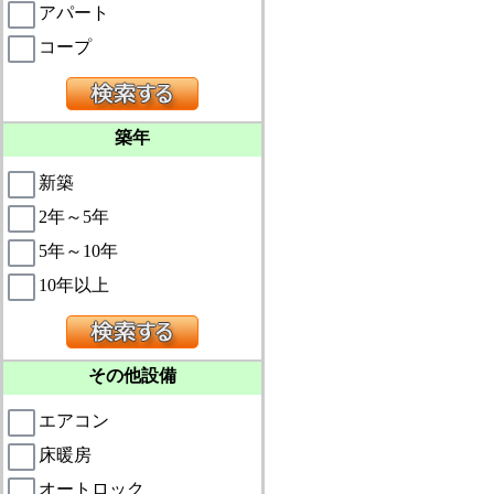
アパート
コープ
築年
新築
2年～5年
5年～10年
10年以上
その他設備
エアコン
床暖房
オートロック