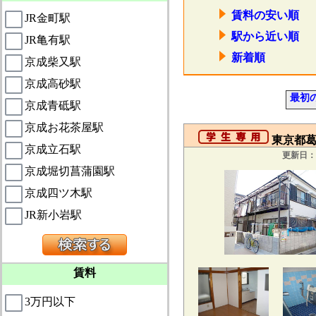
賃料の安い順
JR金町駅
駅から近い順
JR亀有駅
新着順
京成柴又駅
京成高砂駅
最初
京成青砥駅
京成お花茶屋駅
東京都葛飾
京成立石駅
更新日：2
京成堀切菖蒲園駅
京成四ツ木駅
JR新小岩駅
賃料
3万円以下