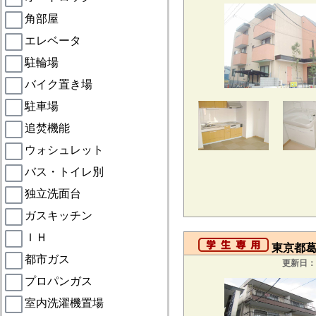
角部屋
エレベータ
駐輪場
バイク置き場
駐車場
追焚機能
ウォシュレット
バス・トイレ別
独立洗面台
ガスキッチン
ＩＨ
東京都葛飾
都市ガス
更新日：2
プロパンガス
室内洗濯機置場