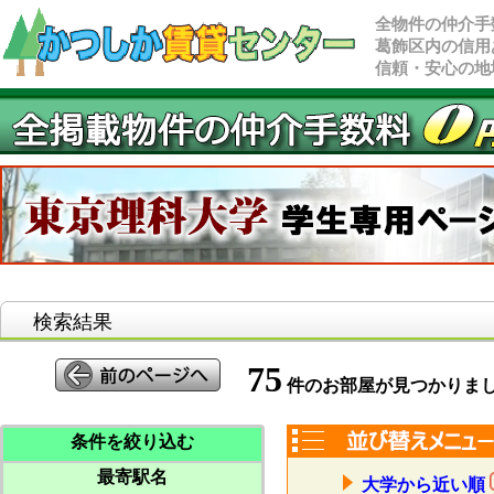
全物件の仲介手
葛飾区内の信用
信頼・安心の地
検索結果
75
件のお部屋が見つかりま
条件を絞り込む
最寄駅名
大学から近い順