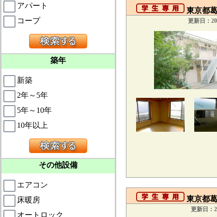
アパート
東京都葛
コープ
更新日：201
築年
新築
2年～5年
5年～10年
10年以上
その他設備
エアコン
東京都葛
床暖房
更新日：20
オートロック