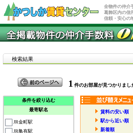
全物件の仲介
葛飾区内の信
信頼・安心の
検索結果
1
件のお部屋が見つかりまし
条件を絞り込む
最寄駅名
賃料の安い順
駅から近い順
JR金町駅
新着順
JR亀有駅