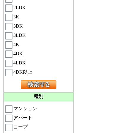
2LDK
3K
3DK
3LDK
4K
4DK
4LDK
4DK以上
種別
マンション
アパート
コープ