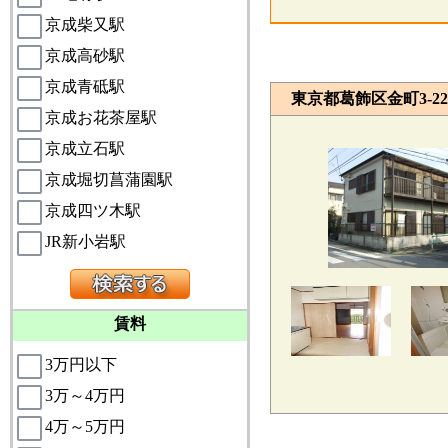
京成柴又駅
京成高砂駅
京成青砥駅
東京都葛飾区金町3-22-
京成お花茶屋駅
京成立石駅
京成堀切菖蒲園駅
京成四ツ木駅
JR新小岩駅
賃料
3万円以下
3万～4万円
4万～5万円