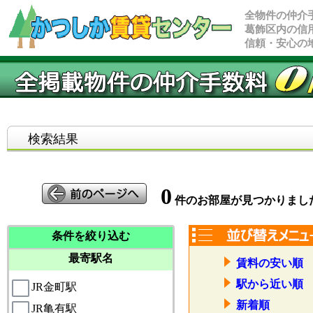
全物件の仲介
葛飾区内の信
信頼・安心の
検索結果
0
件のお部屋が見つかりまし
条件を絞り込む
最寄駅名
賃料の安い順
駅から近い順
JR金町駅
新着順
JR亀有駅