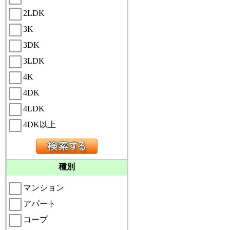
2LDK
3K
3DK
3LDK
4K
4DK
4LDK
4DK以上
種別
マンション
アパート
コープ