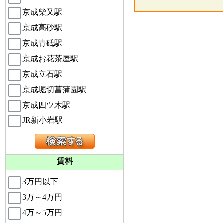
京成柴又駅
京成高砂駅
京成青砥駅
京成お花茶屋駅
京成立石駅
京成堀切菖蒲園駅
京成四ツ木駅
JR新小岩駅
賃料
3万円以下
3万～4万円
4万～5万円