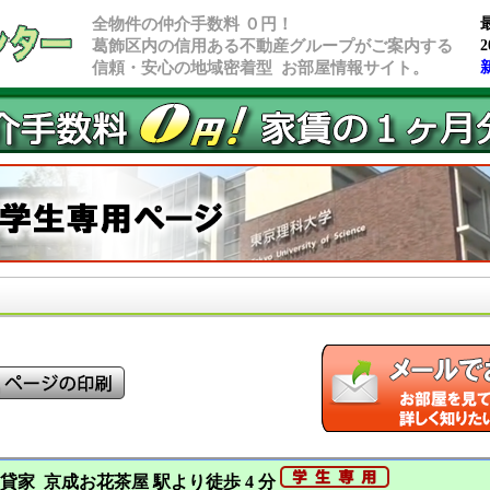
全物件の仲介手数料 ０円！
葛飾区内の信用ある不動産グループがご案内する
2
信頼・安心の地域密着型 お部屋情報サイト。
-5貸家 京成お花茶屋 駅より徒歩 4 分