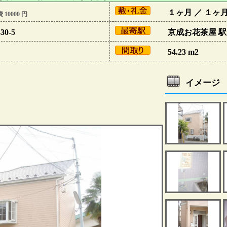
１ヶ月 ／ １ヶ
 10000 円
0-5
京成お花茶屋 駅
54.23 m2
イメージ 