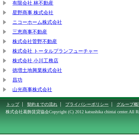
有限会社 林不動産
星野商事 株式会社
ニコーホーム株式会社
三恵商事不動産
株式会社菅野不動産
株式会社 トータルプランフューチャー
株式会社 小川工務店
徳増土地興業株式会社
昌功
山光商事株式会社
トップ
契約までの流れ
プライバシーポリシー
グループ概
株式会社葛飾賃貸協会Copyright (C) 2012 katsushika chintai center.All Rig