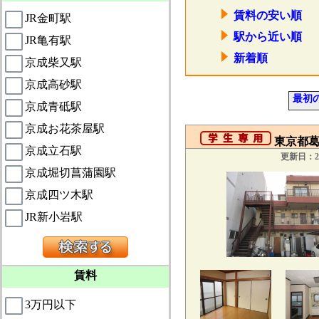
賃料の安い順
JR金町駅
駅から近い順
JR亀有駅
新着順
京成柴又駅
京成高砂駅
最初
京成青砥駅
京成お花茶屋駅
東京都葛
京成立石駅
更新日：20
京成堀切菖蒲園駅
京成四ツ木駅
JR新小岩駅
賃料
3万円以下