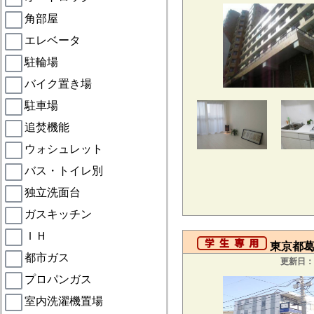
角部屋
エレベータ
駐輪場
バイク置き場
駐車場
追焚機能
ウォシュレット
バス・トイレ別
独立洗面台
ガスキッチン
ＩＨ
東京都葛
都市ガス
更新日：2
プロパンガス
室内洗濯機置場