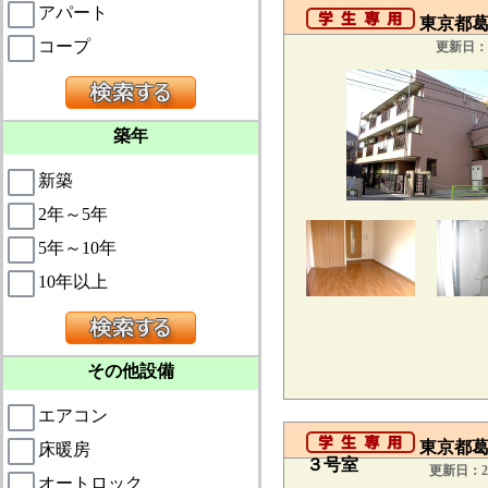
アパート
東京都葛飾
コープ
更新日：2
築年
新築
2年～5年
5年～10年
10年以上
その他設備
エアコン
東京都葛
床暖房
３号室
更新日：20
オートロック