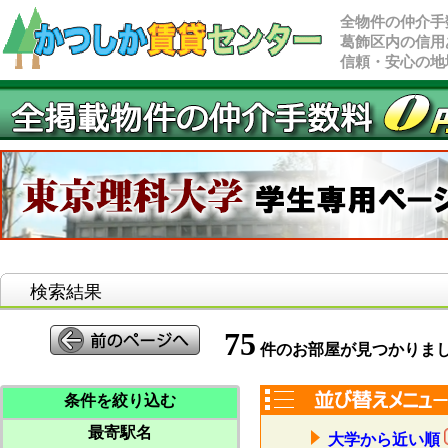
全物件の仲介手
葛飾区内の信用
信頼・安心の地
検索結果
75
件のお部屋が見つかりま
条件を絞り込む
最寄駅名
大学から近い順