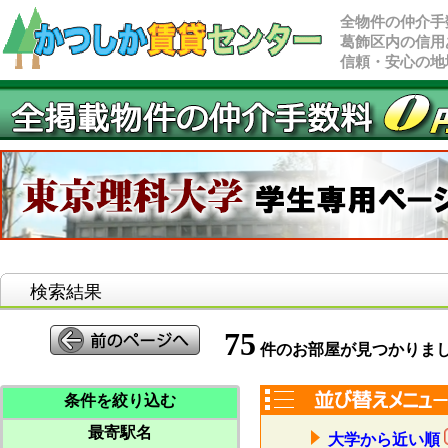
全物件の仲介手
葛飾区内の信用
信頼・安心の地
検索結果
75
件のお部屋が見つかりま
条件を絞り込む
最寄駅名
大学から近い順