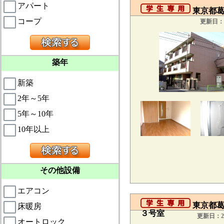
アパート
東京都葛飾
コープ
更新日：2
築年
新築
2年～5年
5年～10年
10年以上
その他設備
エアコン
東京都葛
床暖房
３号室
更新日：20
オートロック