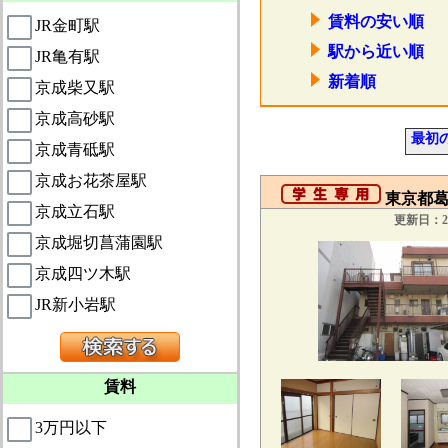
賃料の安い順
JR金町駅
駅から近い順
JR亀有駅
新着順
京成柴又駅
京成高砂駅
最初
京成青砥駅
京成お花茶屋駅
東京都葛
京成立石駅
更新日：20
京成堀切菖蒲園駅
京成四ツ木駅
JR新小岩駅
賃料
3万円以下