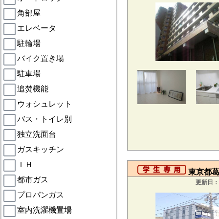
角部屋
エレベータ
駐輪場
バイク置き場
駐車場
追焚機能
ウォシュレット
バス・トイレ別
独立洗面台
ガスキッチン
ＩＨ
東京都葛
都市ガス
更新日：2
プロパンガス
室内洗濯機置場