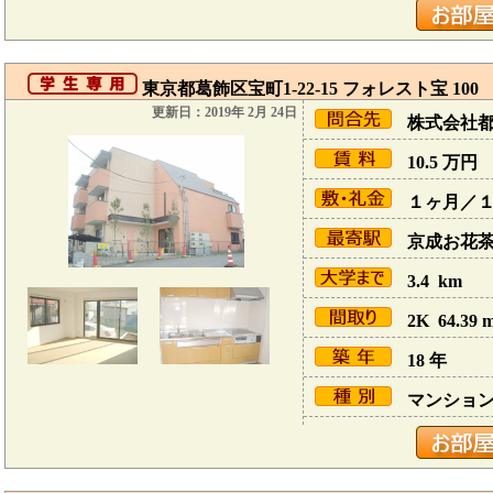
東京都葛飾区宝町1-22-15 フォレスト宝 100
更新日：2019年 2月 24日
株式会社
10.5
万円
１ヶ月／
京成お花茶屋
3.4 km
2K 64.39 
18 年
マンショ