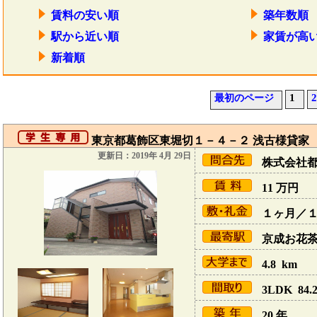
賃料の安い順
築年数順
駅から近い順
家賃が高
新着順
1
2
最初のページ
東京都葛飾区東堀切１－４－２ 浅古様貸家
更新日：2019年 4月 29日
株式会社
11
万円
１ヶ月／
京成お花茶屋
4.8 km
3LDK 84.2
20 年