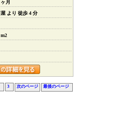
１ヶ月
 より 徒歩 4 分
 m2
3
次のページ
最後のページ