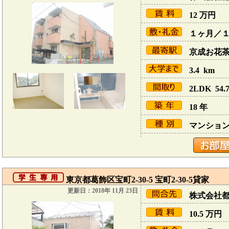
12
万円
１ヶ月／
京成お花茶屋
3.4 km
2LDK 54.7
18 年
マンショ
東京都葛飾区宝町2-30-5 宝町2-30-5貸家
更新日：2018年 11月 23日
株式会社
10.5
万円