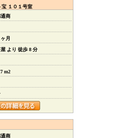
宝 １０１号室
都通商
１ヶ月
 より 徒歩 8 分
7 m2
ン
都通商