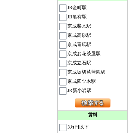
JR金町駅
JR亀有駅
京成柴又駅
京成高砂駅
京成青砥駅
京成お花茶屋駅
京成立石駅
京成堀切菖蒲園駅
京成四ツ木駅
JR新小岩駅
賃料
3万円以下