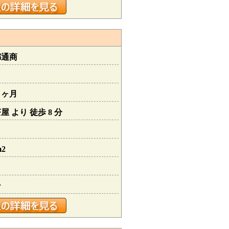
都通商
１ヶ月
 より 徒歩 8 分
m2
ン