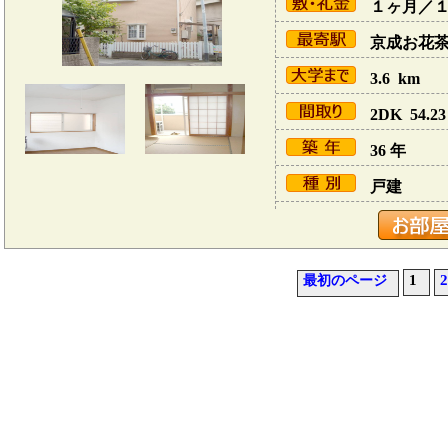
１ヶ月／
京成お花茶屋
3.6 km
2DK 54.23
36 年
戸建
1
2
最初のページ