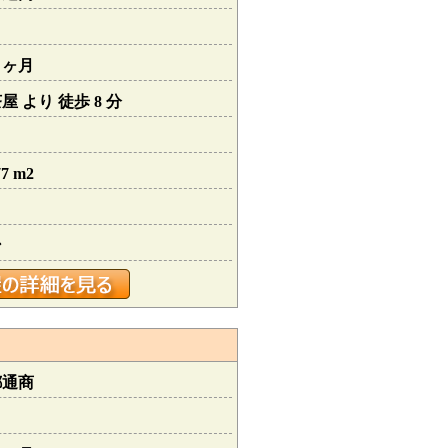
１ヶ月
 より 徒歩 8 分
7 m2
ン
都通商