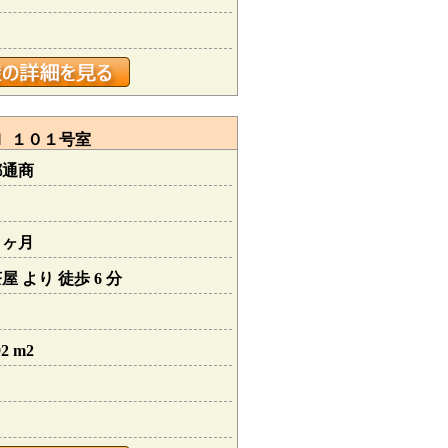
Ｉ １０１号室
都通商
０ヶ月
 より 徒歩 6 分
2 m2