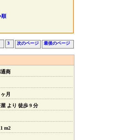
い順
3
次のページ
最後のページ
都通商
１ヶ月
 より 徒歩 9 分
1 m2