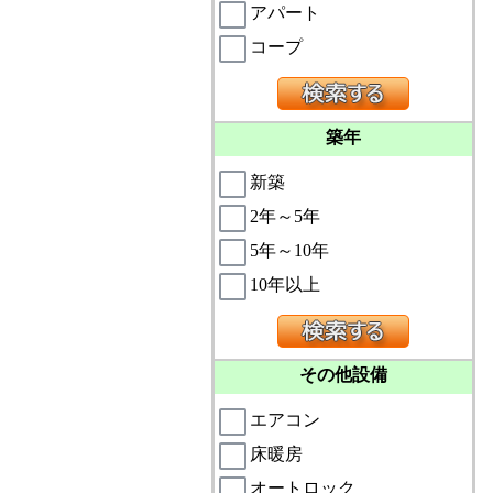
アパート
コープ
築年
新築
2年～5年
5年～10年
10年以上
その他設備
エアコン
床暖房
オートロック