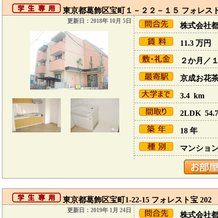
東京都葛飾区宝町１－２２－１５ フォレスト
更新日：2018年 10月 5日
株式会社
11.3
万円
２か月／
京成お花茶屋
3.4 km
2LDK 54.7
18 年
マンショ
東京都葛飾区宝町1-22-15 フォレスト宝 202
更新日：2019年 1月 24日
株式会社