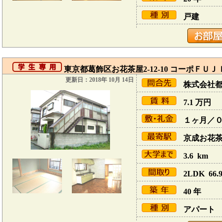
戸建
東京都葛飾区お花茶屋2-12-10 コーポＦＵＪ
更新日：2018年 10月 14日
株式会社
7.1
万円
１ヶ月／
京成お花茶屋
3.6 km
2LDK 66.9
40 年
アパート