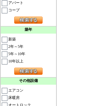
アパート
コープ
築年
新築
2年～5年
5年～10年
10年以上
その他設備
エアコン
床暖房
オートロック