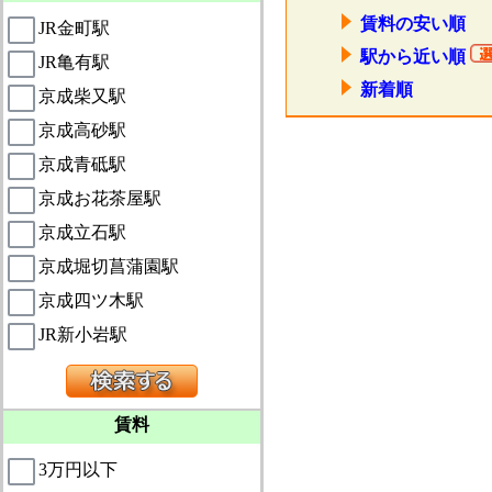
賃料の安い順
JR金町駅
駅から近い順
JR亀有駅
新着順
京成柴又駅
京成高砂駅
京成青砥駅
京成お花茶屋駅
京成立石駅
京成堀切菖蒲園駅
京成四ツ木駅
JR新小岩駅
賃料
3万円以下