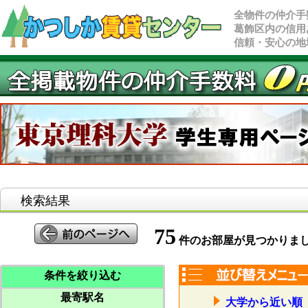
全物件の仲介手
葛飾区内の信用
信頼・安心の地
検索結果
75
件のお部屋が見つかりま
条件を絞り込む
最寄駅名
大学から近い順