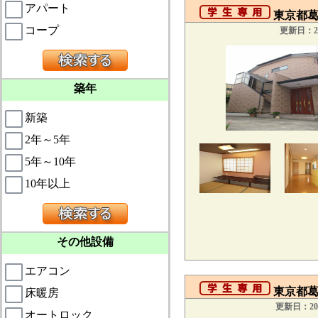
アパート
東京都葛
コープ
更新日：20
築年
新築
2年～5年
5年～10年
10年以上
その他設備
エアコン
東京都葛飾
床暖房
更新日：201
オートロック