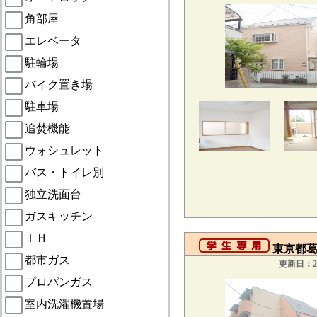
角部屋
エレベータ
駐輪場
バイク置き場
駐車場
追焚機能
ウォシュレット
バス・トイレ別
独立洗面台
ガスキッチン
ＩＨ
東京都葛飾
都市ガス
更新日：20
プロパンガス
室内洗濯機置場