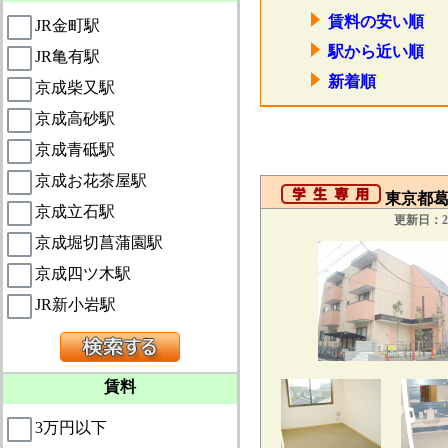
賃料の安い順
JR金町駅
駅から近い順
JR亀有駅
新着順
京成柴又駅
京成高砂駅
京成青砥駅
京成お花茶屋駅
東京都葛飾
京成立石駅
更新日：20
京成堀切菖蒲園駅
京成四ツ木駅
JR新小岩駅
賃料
3万円以下