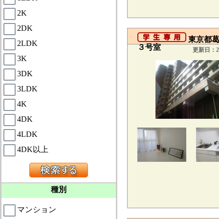
2K
2DK
東京都葛
2LDK
３号室
更新日：20
3K
3DK
3LDK
4K
4DK
4LDK
4DK以上
種別
マンション