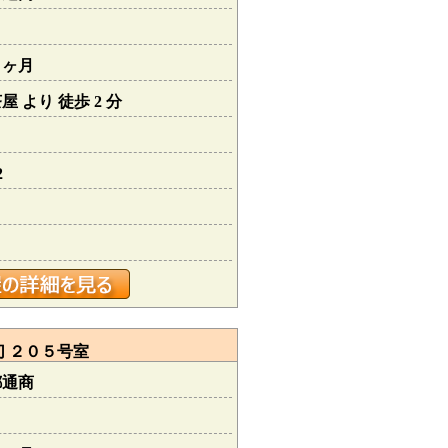
１ヶ月
 より 徒歩 2 分
2
 ２０５号室
都通商