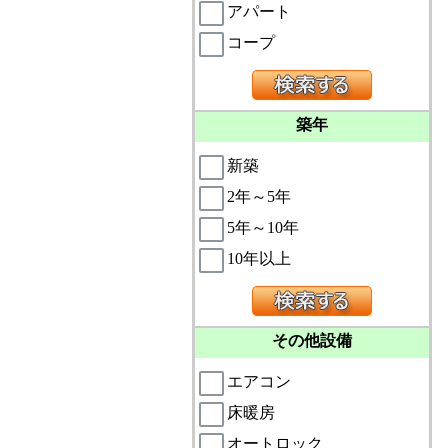
アパート
コープ
築年
新築
2年～5年
5年～10年
10年以上
その他設備
エアコン
床暖房
オートロック