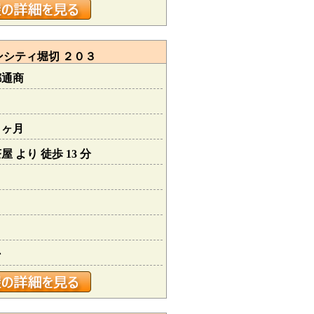
シティ堀切 ２０３
都通商
１ヶ月
 より 徒歩 13 分
ン