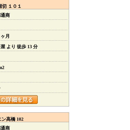
堀切 １０１
都通商
０ヶ月
 より 徒歩 13 分
m2
ン
高橋 102
都通商