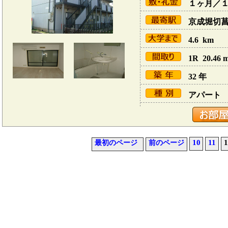
１ヶ月／
京成堀切菖蒲
4.6 km
1R 20.46 
32 年
アパート
10
11
1
最初のページ
前のページ