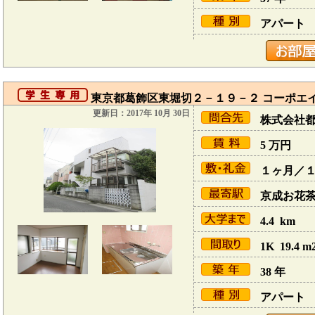
アパート
東京都葛飾区東堀切２－１９－２ コーポエイ
更新日：2017年 10月 30日
株式会社
5
万円
１ヶ月／
京成お花茶屋
4.4 km
1K 19.4 m
38 年
アパート