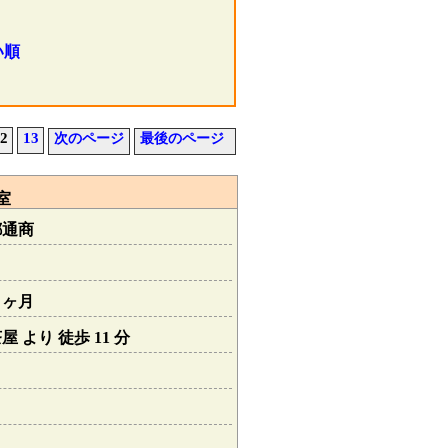
い順
2
13
次のページ
最後のページ
室
都通商
１ヶ月
 より 徒歩 11 分