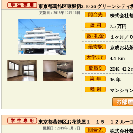
東京都葛飾区東堀切2-10-26 グリーンシティ
更新日：2018年 12月 16日
株式会社
7.5
万円
１ヶ月／
京成お花茶屋
4.4 km
2DK 42.2 
36 年
マンショ
東京都葛飾区お花茶屋１－１５－１２ ルーエン
更新日：2019年 5月 7日
株式会社