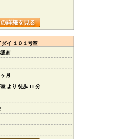
ダイ １０１号室
都通商
１ヶ月
 より 徒歩 11 分
2