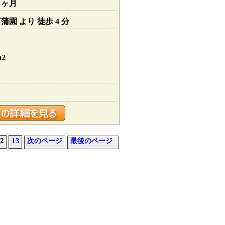
１ヶ月
園 より 徒歩 4 分
m2
2
13
次のページ
最後のページ