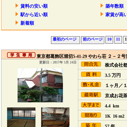
賃料の安い順
築年数順
駅から近い順
家賃が高
新着順
10
11
1
最初のページ
前のページ
東京都葛飾区堀切5-41-29 やわら荘 ２－２号
更新日：2017年 3月 24日
株式会社
3.5
万円
１ヶ月／
京成お花茶屋
4.4 km
1K 16 m2
57 年