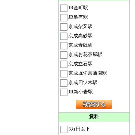
JR金町駅
JR亀有駅
京成柴又駅
京成高砂駅
京成青砥駅
京成お花茶屋駅
京成立石駅
京成堀切菖蒲園駅
京成四ツ木駅
JR新小岩駅
賃料
3万円以下