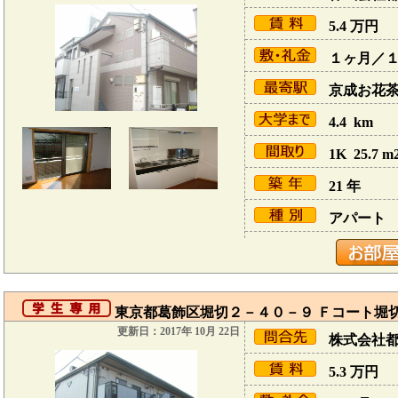
5.4
万円
１ヶ月／
京成お花茶屋
4.4 km
1K 25.7 m
21 年
アパート
東京都葛飾区堀切２－４０－９ Ｆコート堀切
更新日：2017年 10月 22日
株式会社
5.3
万円