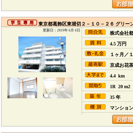
東京都葛飾区東堀切２－１０－２６ グリーン
更新日：2019年 6月 6日
株式会社
4.5
万円
１ヶ月／
京成お花茶屋
4.4 km
1R 20 m2
35 年
マンショ