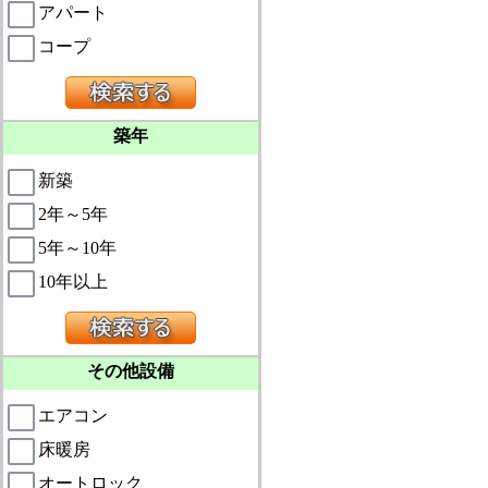
アパート
コープ
築年
新築
2年～5年
5年～10年
10年以上
その他設備
エアコン
床暖房
オートロック