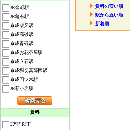
賃料の安い順
JR金町駅
駅から近い順
JR亀有駅
新着順
京成柴又駅
京成高砂駅
京成青砥駅
京成お花茶屋駅
京成立石駅
京成堀切菖蒲園駅
京成四ツ木駅
JR新小岩駅
賃料
3万円以下