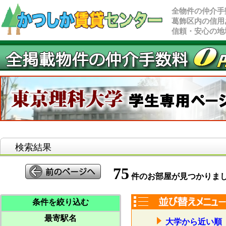
全物件の仲介手
葛飾区内の信用
信頼・安心の地
検索結果
75
件のお部屋が見つかりま
条件を絞り込む
最寄駅名
大学から近い順