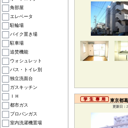
角部屋
エレベータ
駐輪場
バイク置き場
駐車場
追焚機能
ウォシュレット
バス・トイレ別
独立洗面台
ガスキッチン
ＩＨ
東京都葛
都市ガス
更新日：20
プロパンガス
室内洗濯機置場