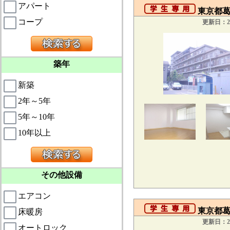
アパート
東京都葛
コープ
更新日：20
築年
新築
2年～5年
5年～10年
10年以上
その他設備
エアコン
東京都葛
床暖房
更新日：20
オートロック