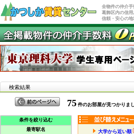
全物件の仲介手
葛飾区内の信用
信頼・安心の地
検索結果
75
件のお部屋が見つかりま
条件を絞り込む
最寄駅名
大学から近い順