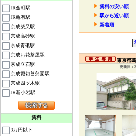
賃料の安い順
JR金町駅
駅から近い順
JR亀有駅
新着順
京成柴又駅
京成高砂駅
京成青砥駅
京成お花茶屋駅
東京都葛飾
京成立石駅
更新日：20
京成堀切菖蒲園駅
京成四ツ木駅
JR新小岩駅
賃料
3万円以下