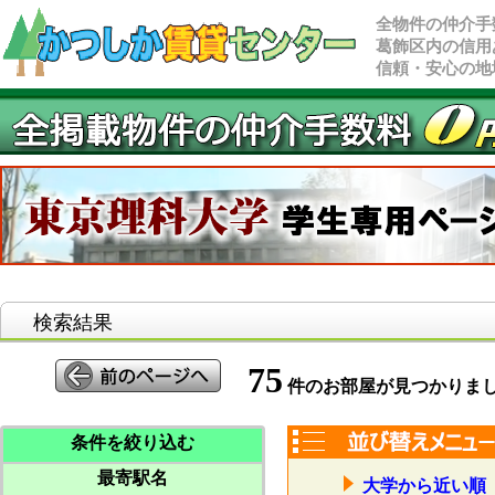
全物件の仲介手
葛飾区内の信用
信頼・安心の地
検索結果
75
件のお部屋が見つかりま
条件を絞り込む
最寄駅名
大学から近い順