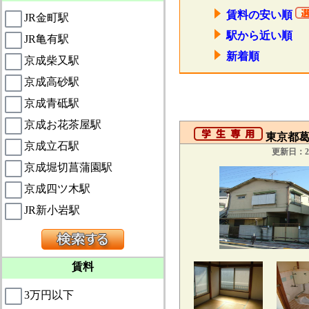
賃料の安い順
JR金町駅
駅から近い順
JR亀有駅
新着順
京成柴又駅
京成高砂駅
京成青砥駅
京成お花茶屋駅
東京都葛
京成立石駅
更新日：20
京成堀切菖蒲園駅
京成四ツ木駅
JR新小岩駅
賃料
3万円以下