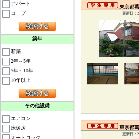
アパート
東京都葛飾
コープ
更新日：20
築年
新築
2年～5年
5年～10年
10年以上
その他設備
エアコン
東京都葛
床暖房
更新日：20
オートロック