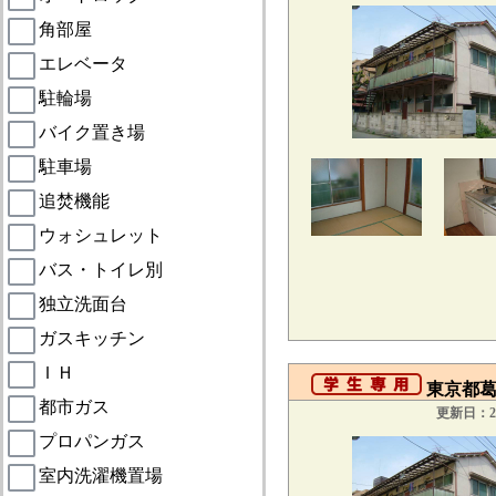
角部屋
エレベータ
駐輪場
バイク置き場
駐車場
追焚機能
ウォシュレット
バス・トイレ別
独立洗面台
ガスキッチン
ＩＨ
東京都葛飾
都市ガス
更新日：20
プロパンガス
室内洗濯機置場