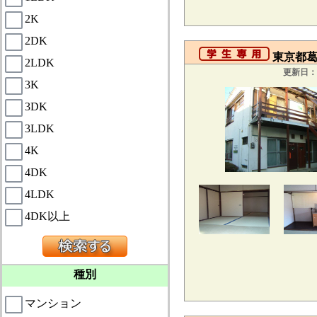
2K
2DK
東京都葛
2LDK
更新日：2
3K
3DK
3LDK
4K
4DK
4LDK
4DK以上
種別
マンション