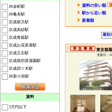
賃料の安い順
JR金町駅
駅から近い順
JR亀有駅
新着順
京成柴又駅
京成高砂駅
最初
京成青砥駅
京成お花茶屋駅
東京都葛
京成立石駅
更新日：201
京成堀切菖蒲園駅
京成四ツ木駅
JR新小岩駅
賃料
3万円以下