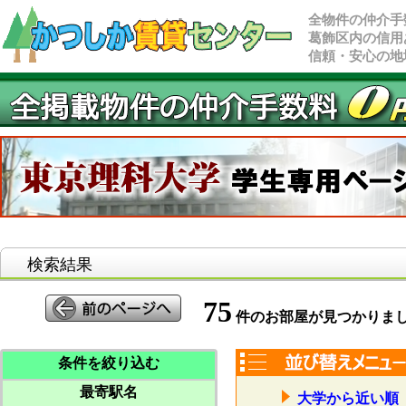
全物件の仲介手
葛飾区内の信用
信頼・安心の地
検索結果
75
件のお部屋が見つかりま
条件を絞り込む
最寄駅名
大学から近い順