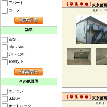
アパート
東京都葛
コープ
更新日：201
築年
新築
2年～5年
5年～10年
10年以上
その他設備
エアコン
東京都葛
床暖房
更新日：2
オートロック