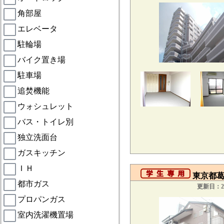
角部屋
エレベータ
駐輪場
バイク置き場
駐車場
追焚機能
ウォシュレット
バス・トイレ別
独立洗面台
ガスキッチン
ＩＨ
東京都葛飾
都市ガス
更新日：20
プロパンガス
室内洗濯機置場