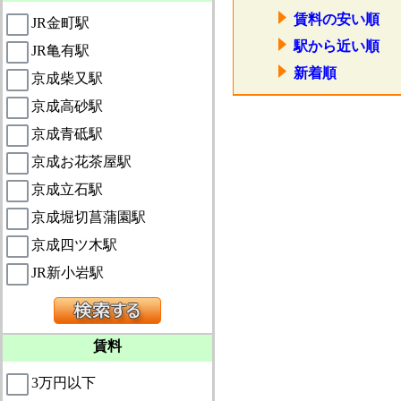
賃料の安い順
JR金町駅
駅から近い順
JR亀有駅
新着順
京成柴又駅
京成高砂駅
京成青砥駅
京成お花茶屋駅
京成立石駅
京成堀切菖蒲園駅
京成四ツ木駅
JR新小岩駅
賃料
3万円以下