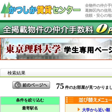
全物件の仲介手
葛飾区内の信用
信頼・安心の地
検索結果
75
件のお部屋が見つかりま
条件を絞り込む
最寄駅名
大学から近い順