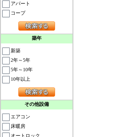
アパート
コープ
築年
新築
2年～5年
5年～10年
10年以上
その他設備
エアコン
床暖房
オートロック