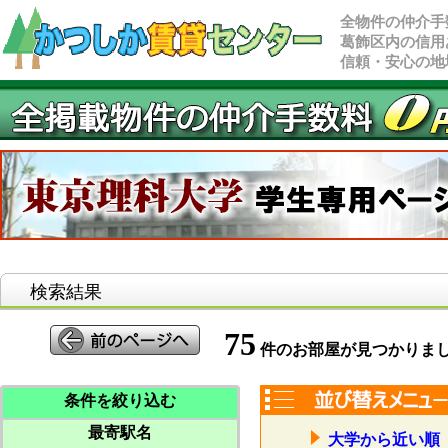
全物件の仲介手
葛飾区内の信用
信頼・安心の地
検索結果
75
件のお部屋が見つかりま
条件を絞り込む
最寄駅名
大学から近い順