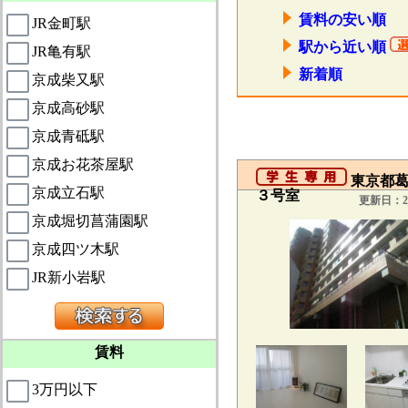
賃料の安い順
JR金町駅
駅から近い順
JR亀有駅
新着順
京成柴又駅
京成高砂駅
京成青砥駅
京成お花茶屋駅
東京都葛
京成立石駅
３号室
更新日：20
京成堀切菖蒲園駅
京成四ツ木駅
JR新小岩駅
賃料
3万円以下