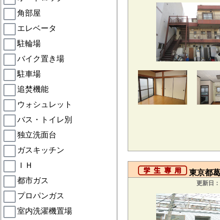
角部屋
エレベータ
駐輪場
バイク置き場
駐車場
追焚機能
ウォシュレット
バス・トイレ別
独立洗面台
ガスキッチン
ＩＨ
東京都葛飾
都市ガス
更新日：2
プロパンガス
室内洗濯機置場