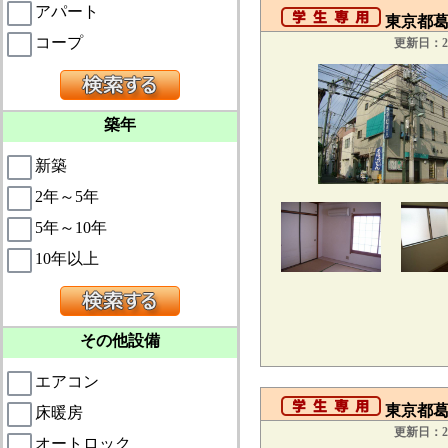
アパート
東京都葛飾
コープ
更新日：20
築年
新築
2年～5年
5年～10年
10年以上
その他設備
エアコン
東京都葛
床暖房
更新日：20
オートロック