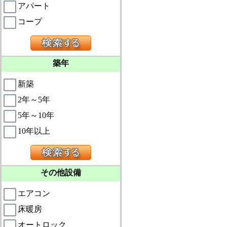
アパート
コープ
築年
新築
2年～5年
5年～10年
10年以上
その他設備
エアコン
床暖房
オートロック