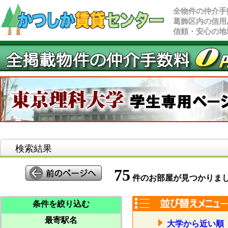
全物件の仲介手
葛飾区内の信用
信頼・安心の地
検索結果
75
件のお部屋が見つかりま
条件を絞り込む
最寄駅名
大学から近い順