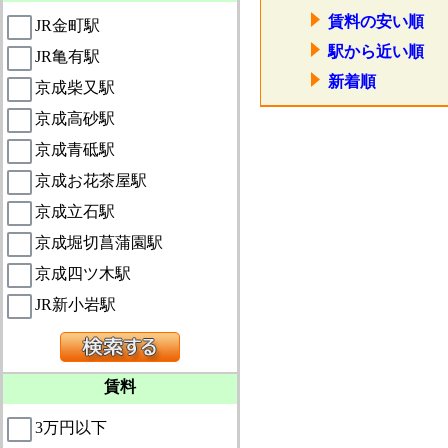
賃料の安い順
JR金町駅
駅から近い順
JR亀有駅
新着順
京成柴又駅
京成高砂駅
京成青砥駅
京成お花茶屋駅
京成立石駅
京成堀切菖蒲園駅
京成四ツ木駅
JR新小岩駅
賃料
3万円以下