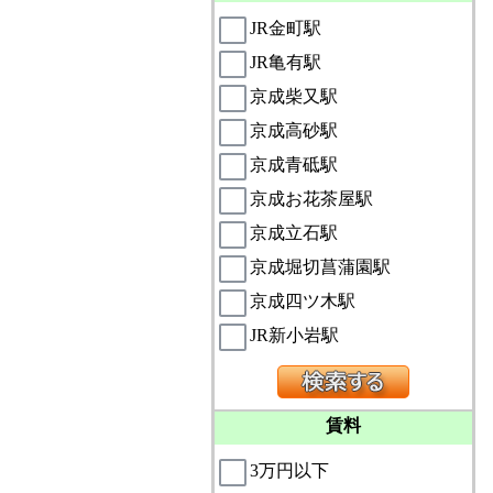
JR金町駅
JR亀有駅
京成柴又駅
京成高砂駅
京成青砥駅
京成お花茶屋駅
京成立石駅
京成堀切菖蒲園駅
京成四ツ木駅
JR新小岩駅
賃料
3万円以下