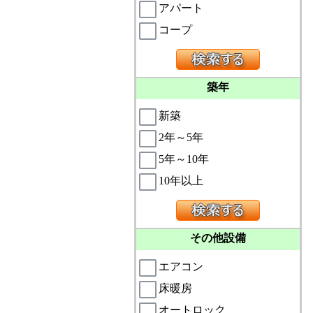
アパート
コープ
築年
新築
2年～5年
5年～10年
10年以上
その他設備
エアコン
床暖房
オートロック