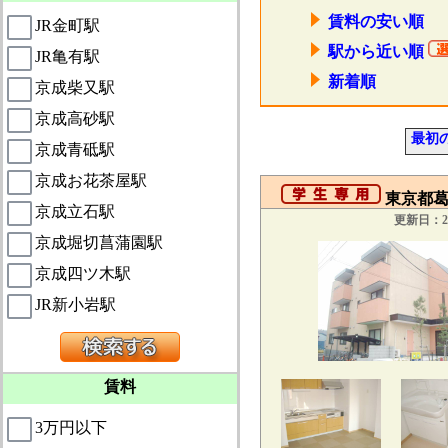
賃料の安い順
JR金町駅
駅から近い順
JR亀有駅
新着順
京成柴又駅
京成高砂駅
最初
京成青砥駅
京成お花茶屋駅
東京都葛
京成立石駅
更新日：20
京成堀切菖蒲園駅
京成四ツ木駅
JR新小岩駅
賃料
3万円以下