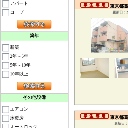
アパート
東京都葛飾
コープ
更新日：20
築年
新築
2年～5年
5年～10年
10年以上
その他設備
エアコン
東京都葛飾
床暖房
更新日：2
オートロック