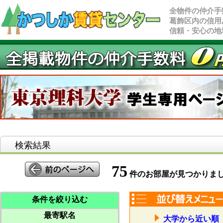
全物件の仲介手
葛飾区内の信用
信頼・安心の地
検索結果
75
件のお部屋が見つかりま
条件を絞り込む
最寄駅名
大学から近い順