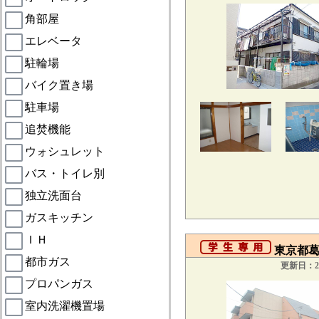
角部屋
エレベータ
駐輪場
バイク置き場
駐車場
追焚機能
ウォシュレット
バス・トイレ別
独立洗面台
ガスキッチン
ＩＨ
東京都葛飾
都市ガス
更新日：20
プロパンガス
室内洗濯機置場