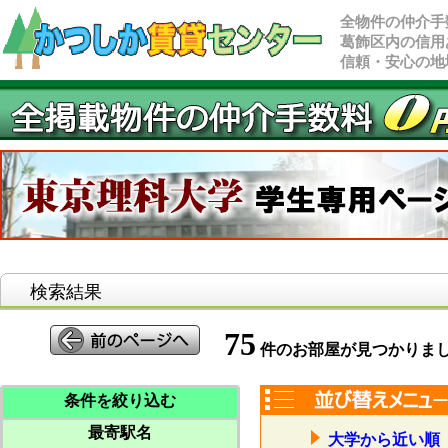
全物件の仲介手
葛飾区内の信用
信頼・安心の地
検索結果
75
件のお部屋が見つかりま
条件を絞り込む
最寄駅名
大学から近い順