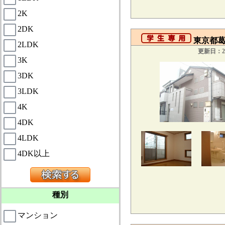
2K
2DK
東京都葛飾
2LDK
更新日：20
3K
3DK
3LDK
4K
4DK
4LDK
4DK以上
種別
マンション