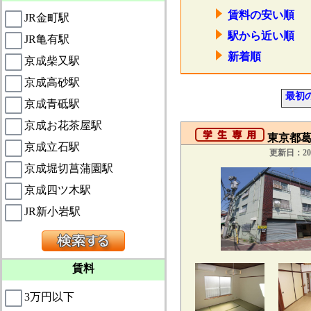
賃料の安い順
JR金町駅
駅から近い順
JR亀有駅
新着順
京成柴又駅
京成高砂駅
最初
京成青砥駅
京成お花茶屋駅
東京都葛飾
京成立石駅
更新日：201
京成堀切菖蒲園駅
京成四ツ木駅
JR新小岩駅
賃料
3万円以下