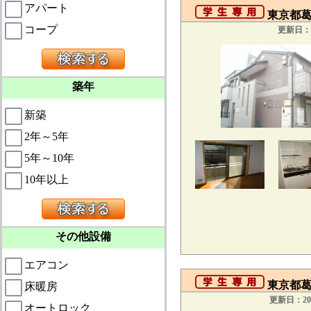
アパート
東京都葛
コープ
更新日：2
築年
新築
2年～5年
5年～10年
10年以上
その他設備
エアコン
東京都葛
床暖房
更新日：201
オートロック