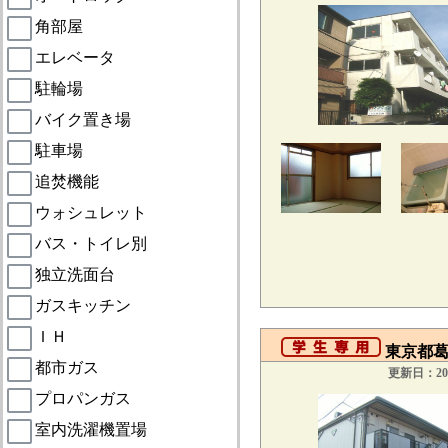
角部屋
エレベータ
駐輪場
バイク置き場
駐車場
追焚機能
ウォシュレット
バス・トイレ別
独立洗面台
ガスキッチン
ＩＨ
東京都葛
都市ガス
更新日：201
プロパンガス
室内洗濯機置場